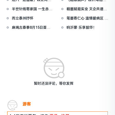
赴龙山
地乐享汇，逐梦新程
半世针线寄家国 一生赤诚
翰墨赋能实业 文企共谱新
续红魂
章
而立泰州抒怀
笔墨寄仁心 温情暖病区 临
沂市第六人民医
麻绳古泰拳8月15日首登
响沂蒙·乐享韶华！
临沂擂台 多国悍
暂时还没评论，等你发挥
游客