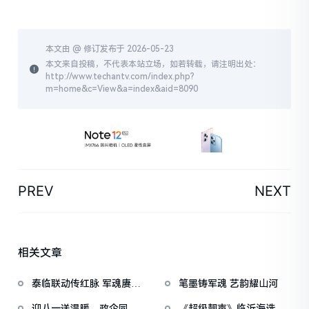
本文由 @
修订发布于 2026-05-23
本文来自投稿，不代表本站立场，如若转载，请注明出处：
http://www.techantv.com/index.php?
m=home&c=View&a=index&aid=8090
PREV
NEXT
相关文章
泰临联动传红脉 军魂赓续
笔墨铸军魂 艺韵耀山河
启新程
迎八一送温暖，政企同心
《超级靓声》临沂海选落