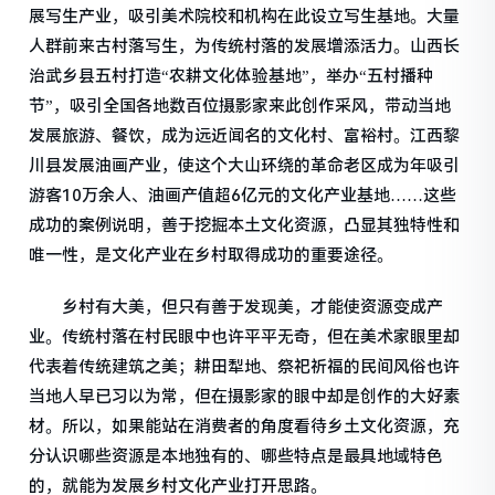
展写生产业，吸引美术院校和机构在此设立写生基地。大量
人群前来古村落写生，为传统村落的发展增添活力。山西长
治武乡县五村打造“农耕文化体验基地”，举办“五村播种
节”，吸引全国各地数百位摄影家来此创作采风，带动当地
发展旅游、餐饮，成为远近闻名的文化村、富裕村。江西黎
川县发展油画产业，使这个大山环绕的革命老区成为年吸引
游客10万余人、油画产值超6亿元的文化产业基地……这些
成功的案例说明，善于挖掘本土文化资源，凸显其独特性和
唯一性，是文化产业在乡村取得成功的重要途径。
乡村有大美，但只有善于发现美，才能使资源变成产
业。传统村落在村民眼中也许平平无奇，但在美术家眼里却
代表着传统建筑之美；耕田犁地、祭祀祈福的民间风俗也许
当地人早已习以为常，但在摄影家的眼中却是创作的大好素
材。所以，如果能站在消费者的角度看待乡土文化资源，充
分认识哪些资源是本地独有的、哪些特点是最具地域特色
的，就能为发展乡村文化产业打开思路。