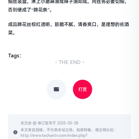
细丝装盘，淋上小磨麻油或辣子油即成。肉丝务必要切细，
否则便成了“蹄花条”。
成品蹄花丝棕红透明，筋脆不腻，清香爽口，是理想的佐酒
菜。
Tags：
- THE END -
打赏
本文由 @
修订发布于 2025-03-28
本文来自投稿，不代表本站立场，如若转载，请注明出处：
http://www.techantv.com/index.php?