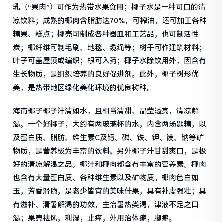
乳（“果肉”）可作为热带水果食用；椰子水是一种可口的清
凉饮料；成熟的椰肉含脂肪达70%，可榨油，还可加工各种
糖果、糕点；椰壳可制成各种器皿和工艺品，也可制活性
炭；椰纤维可制毛刷、地毯、缆绳等；树干可作建筑材料；
叶子可盖屋顶或编织；根可入药；椰子水除饮用外，因含有
生长物质，是组织培养的良好促进剂。此外，椰子树形优
美，是热带地区绿化美化环境的优良树种。
海南椰子椰子汁清如水，且相当清甜、晶莹透亮，清凉解
渴。一个好椰子，大约有两玻璃杯的水，内含两汤匙糖，以
及蛋白质、脂肪、维生素C及钙、磷、铁、钾、镁、钠等矿
物质，是营养极为丰富的饮料。另外椰子汁甘甜爽口，是极
好的清凉解渴之品。椰汁和椰肉都含有丰富的营养素。椰肉
也含有大量蛋白质、各种维生素以及矿物质。椰肉色白如
玉，芳香滑脆，是老少皆宜的美味佳果，具有补虚强壮；具
有滋补、清暑解渴的功效，主治暑热类渴，津液不足之口
渴；果壳祛风，利湿，止痒，外用治体癣，脚癣。