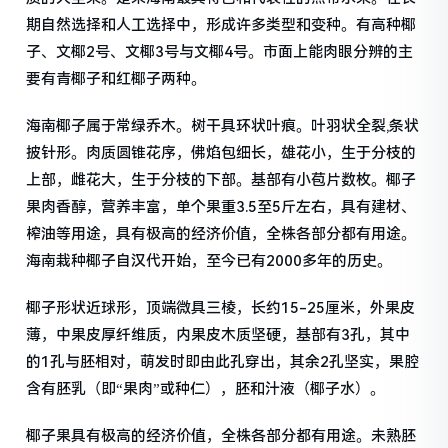
期自然选择和人工选择中，形成许多类型和变种。有高种椰
子、文椰2号、文椰3号与文椰4号。市面上能肉眼分辨的主
要有青椰子和红椰子两种。
海南椰子属于常绿乔木。树干具环状叶痕。叶羽状全裂,条状
披针形。肉质圆锥花序，佛焰包细长，雄花小，生于分枝的
上部，雌花大，生于分枝的下部。基部有小苞片数枚。椰子
果肉香醇，营养丰富，单个果重3.5至5斤左右，具有建材、
榨油等用途，具有极高的经济价值，全株各部分都有用途。
海南栽种椰子自汉代开始，至今已有2000多年的历史。
椰子形状近球形，顶端微具三棱，长约15-25厘米，外果皮
薄，中果皮厚纤维质，内果皮木质坚硬，基部有3孔，其中
的1孔与胚相对，萌发时即由此孔穿出，其余2孔坚实，果腔
含有胚乳（即“果肉”或种仁），胚和汁液（椰子水）。
椰子果具有极高的经济价值，全株各部分都有用途。未熟胚