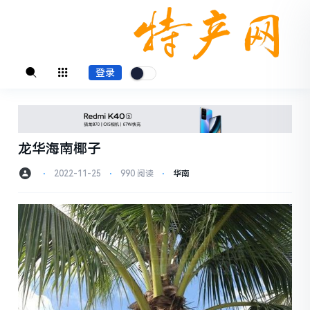
登录
龙华海南椰子
⋅
2022-11-25
⋅
990 阅读
⋅
华南