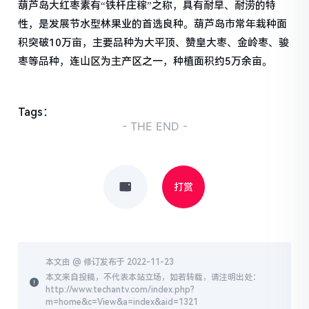
葫芦岛大红枣素有“铁杆庄稼”之称，具有耐旱、耐涝的特
性，是发展节水型林果业的首选良种。葫芦岛市常年栽种面
积突破10万亩，主要品种为大平顶、赞皇大枣、金岭枣、骏
枣等品种，连山区为主产区之一，种植面积约5万余亩。
Tags：
- THE END -
打赏
本文由 @
修订发布于 2022-11-23
本文来自投稿，不代表本站立场，如若转载，请注明出处：
http://www.techantv.com/index.php?
m=home&c=View&a=index&aid=1321