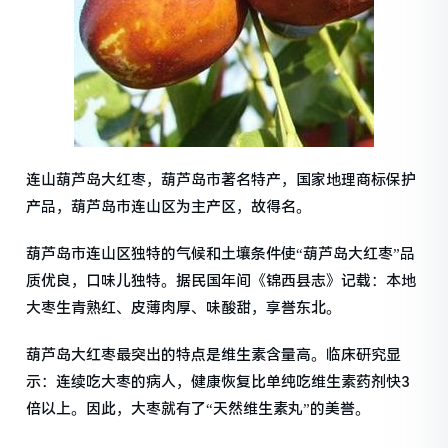
连山葫芦岛大红枣，葫芦岛市著名特产，国家地理商标保护
产品，葫芦岛市连山区为主产区，故得名。
葫芦岛市连山区独特的气候和土壤条件使“葫芦岛大红枣”品
质优良，口味儿独特。据民国年间《锦西县志》记载：本地
大枣生青熟红、皮薄肉厚、味酸甜，享誉东北。
葫芦岛大红枣最突出的特点是维生素含量高。临床研究显
示：连续吃大枣的病人，健康恢复比单纯吃维生素药剂快3
倍以上。因此，大枣就有了“天然维生素丸”的美誉。