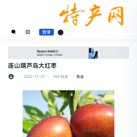
登录
连山葫芦岛大红枣
⋅
2022-11-23
⋅
969 阅读
⋅
东北