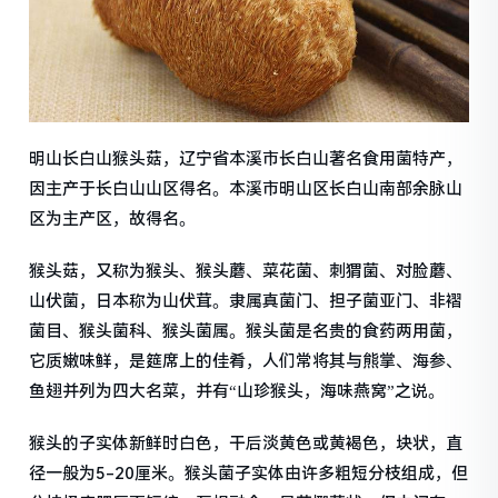
明山长白山猴头菇，辽宁省本溪市长白山著名食用菌特产，
因主产于长白山山区得名。本溪市明山区长白山南部余脉山
区为主产区，故得名。
猴头菇，又称为猴头、猴头蘑、菜花菌、刺猬菌、对脸蘑、
山伏菌，日本称为山伏茸。隶属真菌门、担子菌亚门、非褶
菌目、猴头菌科、猴头菌属。猴头菌是名贵的食药两用菌，
它质嫩味鲜，是筵席上的佳肴，人们常将其与熊掌、海参、
鱼翅并列为四大名菜，并有“山珍猴头，海味燕窝”之说。
猴头的子实体新鲜时白色，干后淡黄色或黄褐色，块状，直
径一般为5-20厘米。猴头菌子实体由许多粗短分枝组成，但