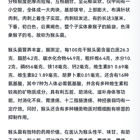
分枝极度肥厚而短缩，互相融合，呈花椰菜状，仅中间有一
小空隙，全体成一大肉块，基部狭窄，上部膨大，布满针状
肉刺。肉刺上着生子实层。肉刺较发达，有的长达3厘米，
下垂，初白色，后黄褐色，整个子实体象猴子的脑袋，色泽
象猴子的毛，故称为猴头菌。
猴头菌营养丰富，据测定，每100克干猴头菌含蛋白质26.3
克、脂肪4.2克、碳水化合物44.9克，粗纤维6.4克，水分10.
2克，磷856毫克、铁18毫克、钙2毫克，维生素B1 0.69毫
克、维生素B2 1.89毫克、胡萝卜素0.01毫克，还含有16种
氨基酸，其中7种为人体必需氨基酸，并含有多种维生素和
较高的矿物质成分。具有利五脏、助消化、滋补身体等功
能，对消化不良、胃溃疡、十二指肠溃疡、神经衰弱均有一
定疗效。同时，猴头还含有多种糖类物质对癌细胞有明显的
抑制作用。
猴头菌有独特的药用价值，在医认为猴头性平、味甘，有助