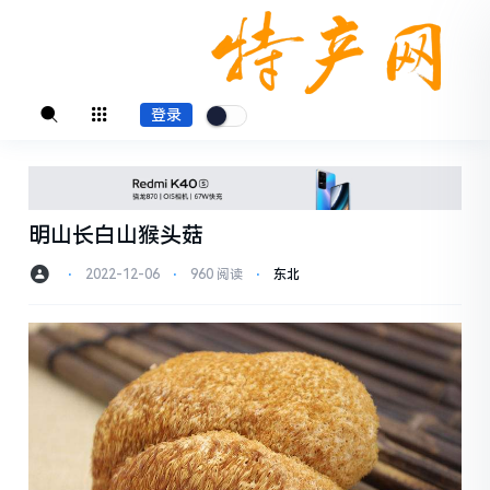
登录
明山长白山猴头菇
⋅
2022-12-06
⋅
960 阅读
⋅
东北