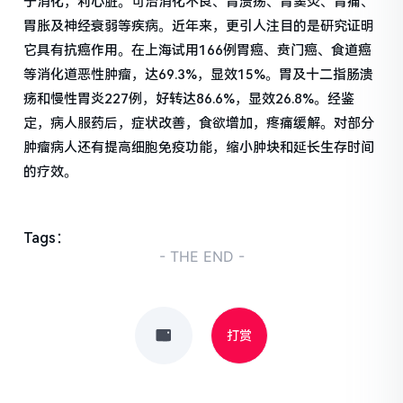
于消化，利心脏。可治消化不良、胃溃疡、胃窦炎、胃痛、
胃胀及神经衰弱等疾病。近年来，更引人注目的是研究证明
它具有抗癌作用。在上海试用166例胃癌、贲门癌、食道癌
等消化道恶性肿瘤，达69.3%，显效15%。胃及十二指肠溃
疡和慢性胃炎227例，好转达86.6%，显效26.8%。经鉴
定，病人服药后，症状改善，食欲增加，疼痛缓解。对部分
肿瘤病人还有提高细胞免疫功能，缩小肿块和延长生存时间
的疗效。
Tags：
- THE END -
打赏