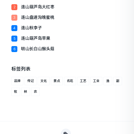
连山葫芦岛大红枣
2
连山盘道沟晚蜜桃
3
连山秋李子
4
连山葫芦岛苹果
5
明山长白山猴头菇
6
标签列表
品牌
传记
文化
景点
名吃
工艺
工业
渔
副
牧
林
农