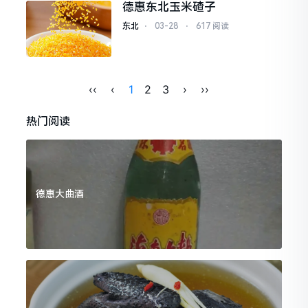
德惠东北玉米碴子
东北
⋅
03-28
⋅
617 阅读
‹‹
‹
1
2
3
›
››
热门阅读
德惠大曲酒