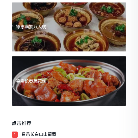
德惠满族八大碗
德惠长春蹄花丝
点击推荐
昌邑长白山山葡萄
1