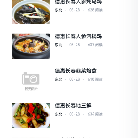
德惠长春人参炖乌鸡
高粱和小麦为主要原料，经过
东北
⋅
03-28
⋅
628 阅读
德惠长春人参汽锅鸡
东北
⋅
03-28
⋅
637 阅读
德惠长春韭菜烙盒
东北
⋅
03-28
⋅
618 阅读
德惠长春地三鲜
东北
⋅
03-28
⋅
634 阅读