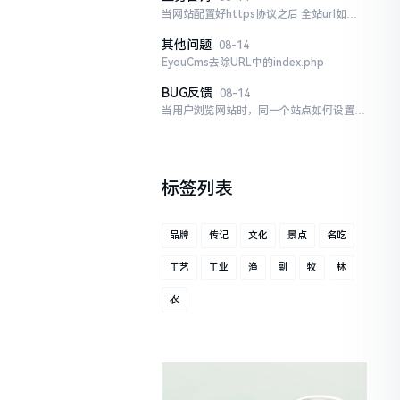
当网站配置好https协议之后 全站url如何
做301到https ...
其他问题
08-14
EyouCms去除URL中的index.php
BUG反馈
08-14
当用户浏览网站时，同一个站点如何设置电
脑端是www.XXX.com ...
标签列表
品牌
传记
文化
景点
名吃
工艺
工业
渔
副
牧
林
农