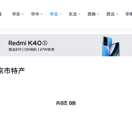
报
华东
华中
华北
东北
西南
西北
华
京市特产
共
0
页
0
条